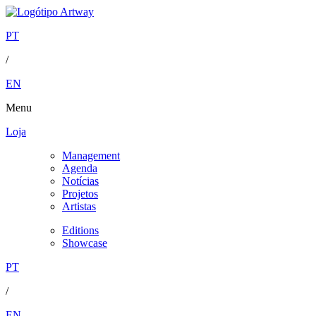
PT
/
EN
Menu
Loja
Management
Agenda
Notícias
Projetos
Artistas
Editions
Showcase
PT
/
EN