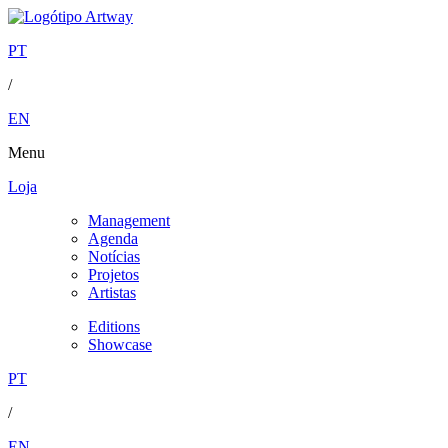
PT
/
EN
Menu
Loja
Management
Agenda
Notícias
Projetos
Artistas
Editions
Showcase
PT
/
EN