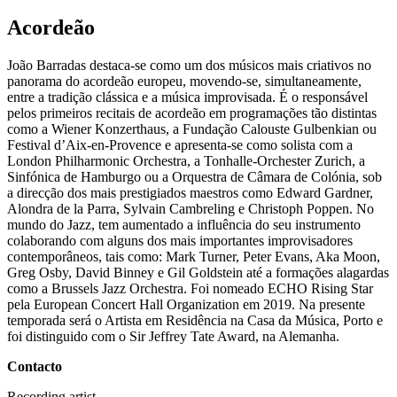
Acordeão
João Barradas destaca-se como um dos músicos mais criativos no
panorama do acordeão europeu, movendo-se, simultaneamente,
entre a tradição clássica e a música improvisada. É o responsável
pelos primeiros recitais de acordeão em programações tão distintas
como a Wiener Konzerthaus, a Fundação Calouste Gulbenkian ou
Festival d’Aix-en-Provence e apresenta-se como solista com a
London Philharmonic Orchestra, a Tonhalle-Orchester Zurich, a
Sinfónica de Hamburgo ou a Orquestra de Câmara de Colónia, sob
a direcção dos mais prestigiados maestros como Edward Gardner,
Alondra de la Parra, Sylvain Cambreling e Christoph Poppen. No
mundo do Jazz, tem aumentado a influência do seu instrumento
colaborando com alguns dos mais importantes improvisadores
contemporâneos, tais como: Mark Turner, Peter Evans, Aka Moon,
Greg Osby, David Binney e Gil Goldstein até a formações alagardas
como a Brussels Jazz Orchestra. Foi nomeado ECHO Rising Star
pela European Concert Hall Organization em 2019. Na presente
temporada será o Artista em Residência na Casa da Música, Porto e
foi distinguido com o Sir Jeffrey Tate Award, na Alemanha.
Contacto
Recording artist.